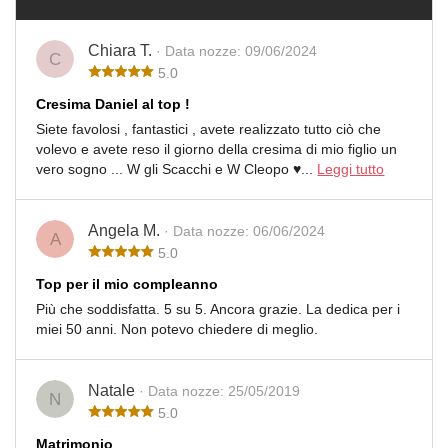
Chiara T.
· Data nozze: 09/06/2024
C
5.0
Cresima Daniel al top !
Siete favolosi , fantastici , avete realizzato tutto ciò che
volevo e avete reso il giorno della cresima di mio figlio un
vero sogno ... W gli Scacchi e W Cleopo ♥️...
Leggi tutto
Angela M.
· Data nozze: 06/06/2024
A
5.0
Top per il mio compleanno
Più che soddisfatta. 5 su 5. Ancora grazie. La dedica per i
miei 50 anni. Non potevo chiedere di meglio.
Natale
· Data nozze: 25/05/2019
N
5.0
Matrimonio