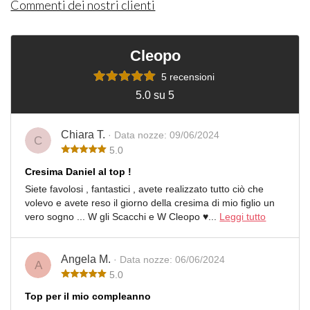
Commenti dei nostri clienti
Cleopo
5 recensioni
5.0 su 5
Chiara T.
· Data nozze: 09/06/2024
C
5.0
Cresima Daniel al top !
Siete favolosi , fantastici , avete realizzato tutto ciò che
volevo e avete reso il giorno della cresima di mio figlio un
vero sogno ... W gli Scacchi e W Cleopo ♥️...
Leggi tutto
Angela M.
· Data nozze: 06/06/2024
A
5.0
Top per il mio compleanno