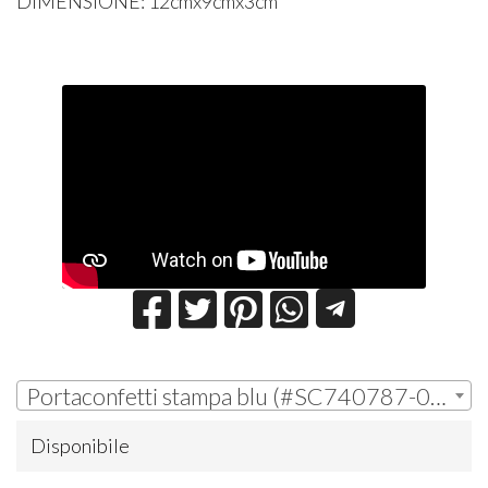
DIMENSIONE: 12cmx9cmx3cm
Portaconfetti stampa blu (#SC740787-01) | € 2,50
Disponibile