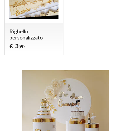
Righello
personalizzato
3
€
,90