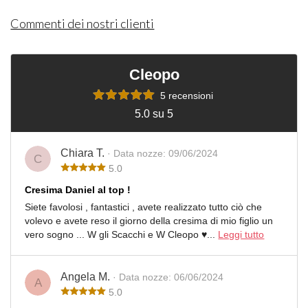
Commenti dei nostri clienti
Cleopo
5 recensioni
5.0 su 5
Chiara T.
· Data nozze: 09/06/2024
C
5.0
Cresima Daniel al top !
Siete favolosi , fantastici , avete realizzato tutto ciò che
volevo e avete reso il giorno della cresima di mio figlio un
vero sogno ... W gli Scacchi e W Cleopo ♥️...
Leggi tutto
Angela M.
· Data nozze: 06/06/2024
A
5.0