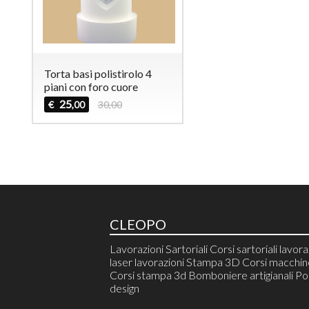
Torta basi polistirolo 4
piani con foro cuore
25
€
30,00
,00
CLEOPO
Lavorazioni Sartoriali Corsi sartoriali lavora
laser lavorazioni Stampa 3D Corsi macchine
Corsi stampa 3d Bomboniere artigianali Pol
design