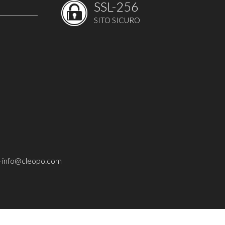
SSL-256
O
SITO SICURO
 TORTE
GRAFICHE
me e forme
 EVENTI
tampi
E
-
info@cleopo.com