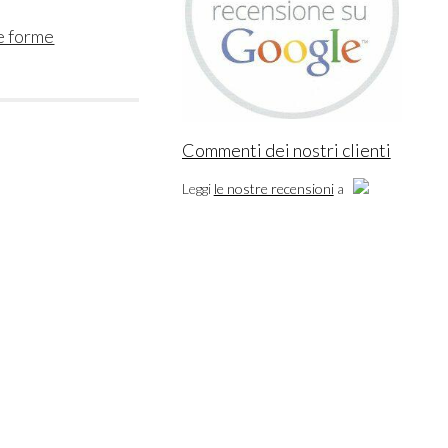
e forme
Commenti dei nostri clienti
Leggi
le nostre recensioni
a