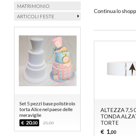
MATRIMONIO
Continua lo shopp
ARTICOLI FESTE
Set 5 pezzi base polistirolo
torta Alice nel paese delle
ALTEZZA 7,5
meraviglie
TONDA ALZA
TORTE
20
€
25,00
,00
1
€
,00