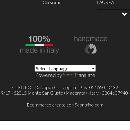
Chi siamo
LAUREA
COMPLEANN
TOPPER
DECORAZIONI
TORTE SCENO
CAKE DESIGN
Polistirolo sago
ALLESTIMENTI
Cookie Cutter s
PARTY A TEMA
MATRIMONIO
ARTICOLI FEST
Powered by
Translate
CLEOPO - Di Napoli Giuseppina - P.Iva 02165050432
ni 9/17 - 62015 Monte San Giusto (Macerata) - Italy - 3884607940 
Ecommerce creato con
Scontrino.com