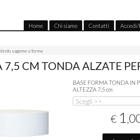
Home
Chi siamo
Contatti
Accedi/
stirolo sagome e forme
 7,5 CM TONDA ALZATE PE
BASE
FORMA
TONDA
IN
P
ALTEZZA
7,5 cm
Scegli >>
1
,0
€