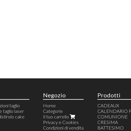
Negozio
Prodotti
zioni taglio
Home
CADEAUX
 taglio laser
Categorie
CALENDARIO 
istirolo cake
Il tuo carrello
COMUNIONE
Privacy e Cookies
CRESIMA
Condizioni di vendita
BATTESIMO