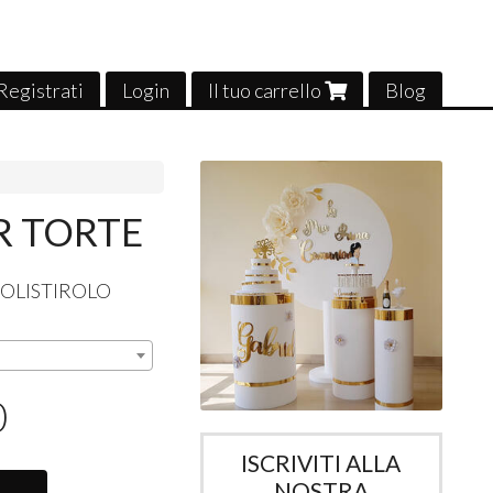
Registrati
Login
Il tuo carrello
Blog
R TORTE
OLISTIROLO
0
ISCRIVITI ALLA
NOSTRA