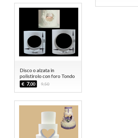
Disco o alzata in
polistirolo con foro Tondo
7
€
9,50
,00