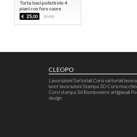
Torta basi polistirolo 4
piani con foro cuore
25
€
30,00
,00
CLEOPO
Lavorazioni Sartoriali Corsi sartoriali lavora
laser lavorazioni Stampa 3D Corsi macchine
Corsi stampa 3d Bomboniere artigianali Pol
design