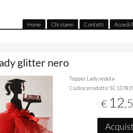
Home
Chi siamo
Contatti
Accedi/
ady glitter nero
Topper Lady seduta
Codice prodotto:
SC13781
12
,
€
Acquis