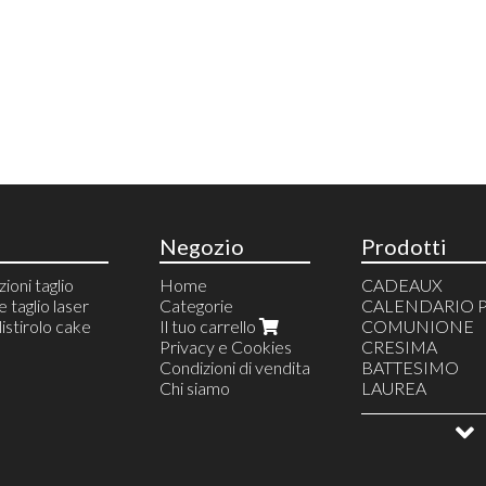
Negozio
Prodotti
zioni taglio
Home
CADEAUX
 taglio laser
Categorie
CALENDARIO 
istirolo cake
Il tuo carrello
COMUNIONE
Privacy e Cookies
CRESIMA
Condizioni di vendita
BATTESIMO
Chi siamo
LAUREA
COMPLEANN
TOPPER
DECORAZIONI
TORTE SCENO