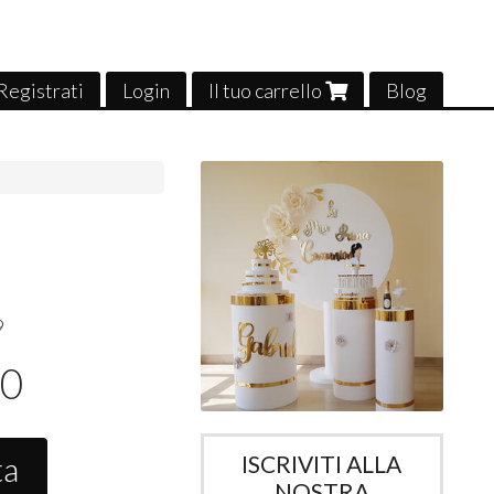
Registrati
Login
Il tuo carrello
Blog
9
50
ta
ISCRIVITI ALLA
NOSTRA