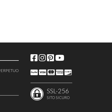
PERPETUO
SSL-256
O
SITO SICURO
 TORTE
GRAFICHE