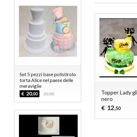
Set 5 pezzi base polistirolo
torta Alice nel paese delle
meraviglie
Topper Lady gl
20
€
25,00
,00
nero
12
€
,50