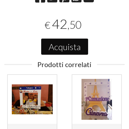
42
,50
€
Acquista
Prodotti correlati