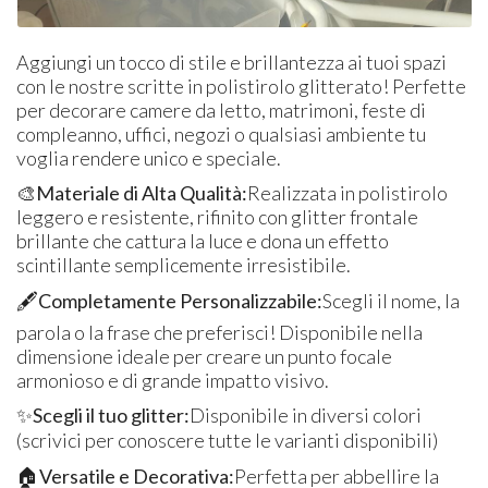
Aggiungi un tocco di stile e brillantezza ai tuoi spazi
con le nostre scritte in polistirolo glitterato! Perfette
per decorare camere da letto, matrimoni, feste di
compleanno, uffici, negozi o qualsiasi ambiente tu
voglia rendere unico e speciale.
🎨
Materiale di Alta Qualità:
Realizzata in polistirolo
leggero e resistente, rifinito con glitter frontale
brillante che cattura la luce e dona un effetto
scintillante semplicemente irresistibile.
🖋️
Completamente Personalizzabile:
Scegli il nome, la
parola o la frase che preferisci! Disponibile nella
dimensione ideale per creare un punto focale
armonioso e di grande impatto visivo.
✨
Scegli il tuo glitter:
Disponibile in diversi colori
(scrivici per conoscere tutte le varianti disponibili)
🏠
Versatile e Decorativa:
Perfetta per abbellire la