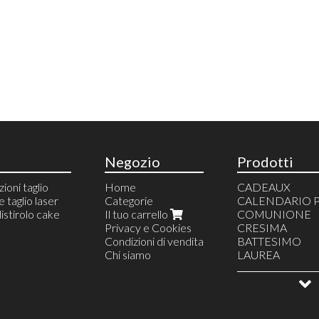
Negozio
Prodotti
zioni taglio
Home
CADEAUX
 taglio laser
Categorie
CALENDARIO 
istirolo cake
Il tuo carrello
COMUNIONE
Privacy e Cookies
CRESIMA
Condizioni di vendita
BATTESIMO
Chi siamo
LAUREA
COMPLEANN
TOPPER
DECORAZIONI
TORTE SCENO