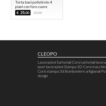
Torta basi polistirolo 4
piani con foro cuore
25
€
30,00
,00
CLEOPO
Lavorazioni Sartoriali Corsi sartoriali lavora
laser lavorazioni Stampa 3D Corsi macchine
Corsi stampa 3d Bomboniere artigianali Pol
design