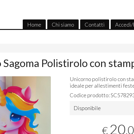
Home
Chi siamo
Contatti
Accedi/
 Sagoma Polistirolo con stam
Unicorno polistirolo con st
ideale per allestimenti fest
Codice prodotto:
SC57829
Disponibile
20
,
€