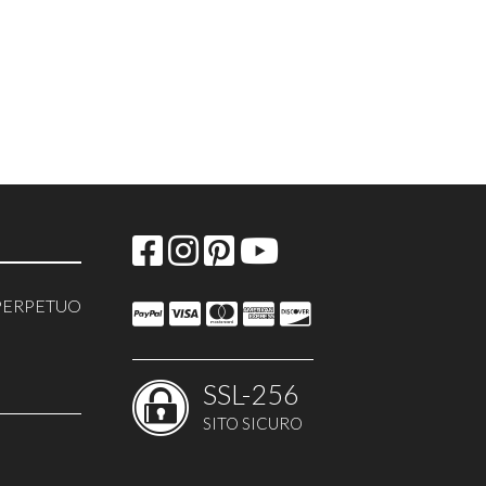
PERPETUO
SSL-256
O
SITO SICURO
 TORTE
GRAFICHE