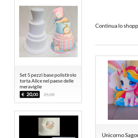
Continua lo shopp
Set 5 pezzi base polistirolo
torta Alice nel paese delle
meraviglie
20
€
25,00
,00
Unicorno Sag