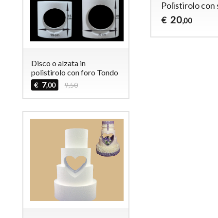
Polistirolo con
20
€
,00
Disco o alzata in
polistirolo con foro Tondo
7
€
9,50
,00