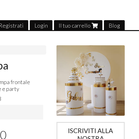
Registrati
Login
Il tuo carrello
Blog
pa
ampa frontale
e e party
3
ISCRIVITI ALLA
00
NOSTRA