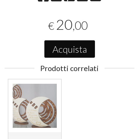
20
,00
€
Acquista
Prodotti correlati