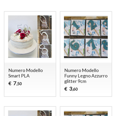
Numero Modello
Numero Modello
Smart PLA
Funny Legno Azzurro
glitter 9cm
7
€
,50
3
€
,60