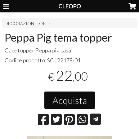
CLEOPO
DECORAZIONI TORTE
Peppa Pig tema topper
Cake topper Peppa pig casa
Codice prodotto:
SC122178-01
22
,00
€
Acquista