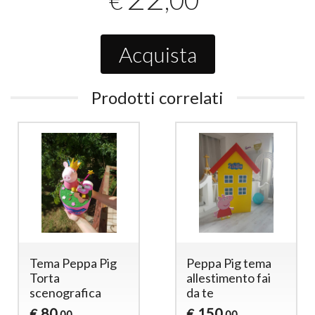
,00
€
Acquista
Prodotti correlati
Tema Peppa Pig
Peppa Pig tema
Torta
allestimento fai
scenografica
da te
80
150
€
€
,00
,00