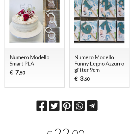
Numero Modello
Numero Modello
Smart PLA
Funny Legno Azzurro
glitter 9cm
7
€
,50
3
€
,60
22