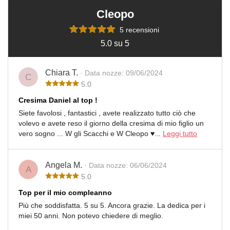
Cleopo
5 recensioni
5.0 su 5
Chiara T.
· Data nozze: 09/06/2024
C
5.0
Cresima Daniel al top !
Siete favolosi , fantastici , avete realizzato tutto ciò che
volevo e avete reso il giorno della cresima di mio figlio un
vero sogno ... W gli Scacchi e W Cleopo ♥️...
Leggi tutto
Angela M.
· Data nozze: 06/06/2024
A
5.0
Top per il mio compleanno
Più che soddisfatta. 5 su 5. Ancora grazie. La dedica per i
miei 50 anni. Non potevo chiedere di meglio.