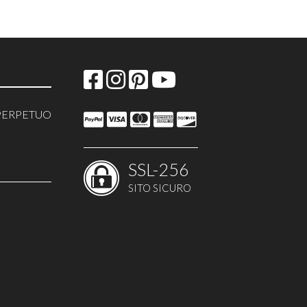
PERPETUO
SSL-256
O
SITO SICURO
 TORTE
GRAFICHE
 EVENTI
E