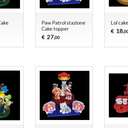
Cake
Paw Patrol stazione
Lol cak
Cake topper
18
€
,0
27
€
,00