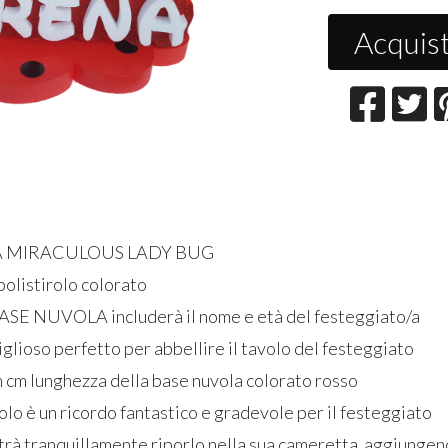
Acquis
 MIRACULOUS LADY BUG
polistirolo colorato
ASE NUVOLA includerà il nome e età del festeggiato/a
glioso perfetto per abbellire il tavolo del festeggiato
m cm lunghezza della base nuvola colorato rosso
lo è un ricordo fantastico e gradevole per il festeggiato
potrà tranquillamente riporlo nella sua cameretta aggiungen