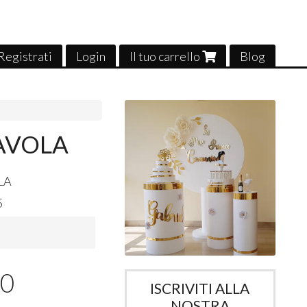
Registrati
Login
Il tuo carrello
Blog
AVOLA
LA
5
00
ISCRIVITI ALLA
NOSTRA