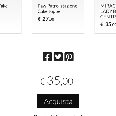
Cake
Paw Patrol stazione
MIRAC
Cake topper
LADY 
CENTR
27
€
,00
35
€
,0
35
,00
€
Acquista