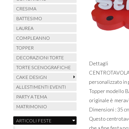
CRESIMA
BATTESIMO
LAUREA
COMPLEANNO
TOPPER
DECORAZIONI TORTE
Dettagli
TORTE SCENOGRAFICHE
CENTROTAVOLA
CAKE DESIGN
personalizzato in 
ALLESTIMENTI EVENTI
Topper modello B
PARTY A TEMA
originale è meravi
MATRIMONIO
Dimensioni : 35 c
Questo centrotavo
ARTICOLI FESTE
che a fine festa 