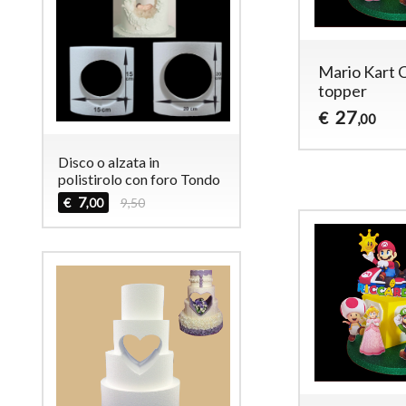
Lol cake topper
Mario Kart 
topper
18
€
,00
27
€
,00
Disco o alzata in
polistirolo con foro Tondo
7
€
9,50
,00