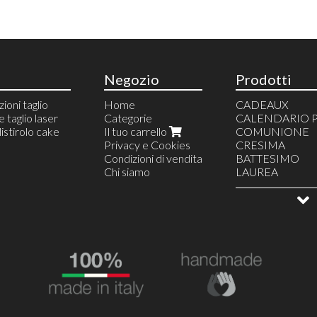
Negozio
Prodotti
zioni taglio
Home
CADEAUX
 taglio laser
Categorie
CALENDARIO 
istirolo cake
Il tuo carrello
COMUNIONE
Privacy e Cookies
CRESIMA
Condizioni di vendita
BATTESIMO
Chi siamo
LAUREA
COMPLEANN
TOPPER
DECORAZIONI
TORTE SCENO
CAKE DESIGN
ALLESTIMENTI
PARTY A TEMA
MATRIMONIO
ARTICOLI FEST
Maestre