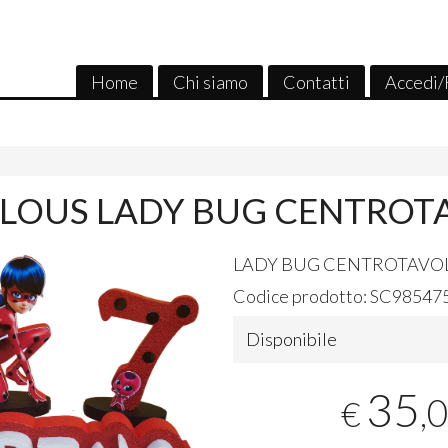
Home
Chi siamo
Contatti
Accedi/
LOUS LADY BUG CENTROT
LADY
BUG
CENTROTAVO
Codice prodotto:
SC98547
Disponibile
35
,
€