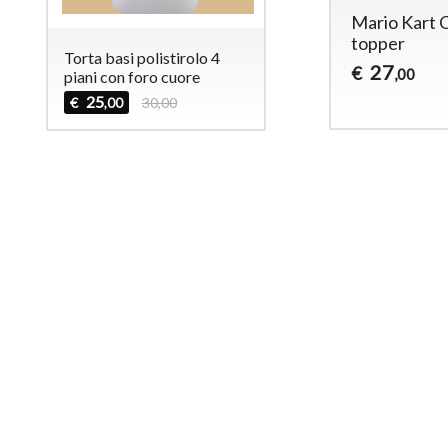
Lol cake topper
Mario Kart 
topper
18
€
,00
Torta basi polistirolo 4
27
€
,00
piani con foro cuore
25
€
30,00
,00