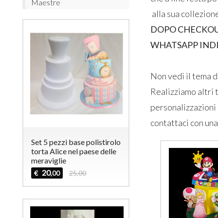
Maestre
alla sua collezion
DOPO CHECKOUT
WHATSAPP IND
Non vedi il tema d
Realizziamo altri 
personalizzazioni
contattaci con una
Set 5 pezzi base polistirolo
torta Alice nel paese delle
meraviglie
20
€
25,00
,00