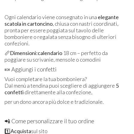
Ogni calendario viene consegnato in una
elegante
scatola in cartoncino
, chiusa con nastri coordinati,
pronta per essere poggiata sul tavolo delle
bomboniere o regalata senza bisogno di ulteriori
confezioni.
📏
Dimensioni:calendario
18 cm – perfetto da
poggiare su scrivanie, mensole o comodini
🍬 Aggiungi i confetti
Vuoi completare la tua bomboniera?
Dal menù a tendina puoi scegliere di aggiungere
5
confetti
direttamente alla confezione,
per un dono ancora più dolce e tradizionale.
📲 Come personalizzare il tuo ordine
1️⃣
Acquista
sul sito