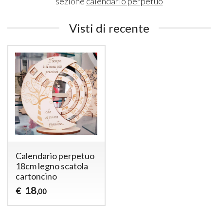
sezione
calendario perpetuo
Visti di recente
Calendario perpetuo
18cm legno scatola
cartoncino
18
€
,00