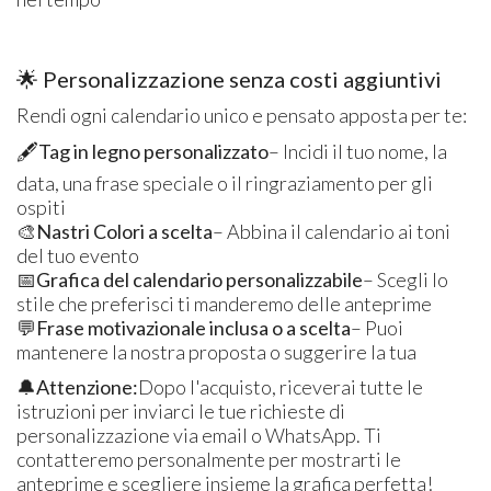
🌟 Personalizzazione senza costi aggiuntivi
Rendi ogni calendario unico e pensato apposta per te:
🖋️
Tag in legno personalizzato
– Incidi il tuo nome, la
data, una frase speciale o il ringraziamento per gli
ospiti
🎨
Nastri
Colori a scelta
– Abbina il calendario ai toni
del tuo evento
📅
Grafica del calendario personalizzabile
– Scegli lo
stile che preferisci ti manderemo delle anteprime
💬
Frase motivazionale inclusa o a scelta
– Puoi
mantenere la nostra proposta o suggerire la tua
🔔
Attenzione:
Dopo l'acquisto, riceverai tutte le
istruzioni per inviarci le tue richieste di
personalizzazione via email o WhatsApp. Ti
contatteremo personalmente per mostrarti le
anteprime e scegliere insieme la grafica perfetta!