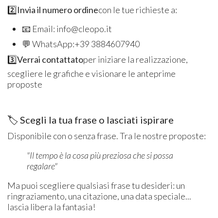
2️⃣
Invia il numero ordine
con le tue richieste a:
📧 Email: info@cleopo.it
💬 WhatsApp:+39 3884607940
3️⃣
Verrai contattato
per iniziare la realizzazione,
scegliere le grafiche e visionare le anteprime
proposte
🏷️ Scegli la tua frase o lasciati ispirare
Disponibile con o senza frase. Tra le nostre proposte:
"Il tempo è la cosa più preziosa che si possa
regalare"
Ma puoi scegliere qualsiasi frase tu desideri: un
ringraziamento, una citazione, una data speciale...
lascia libera la fantasia!