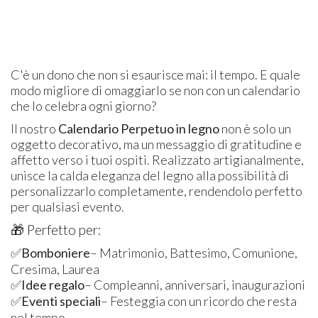
C'è un dono che non si esaurisce mai: il tempo. E quale
modo migliore di omaggiarlo se non con un calendario
che lo celebra ogni giorno?
Il nostro
Calendario Perpetuo in legno
non è solo un
oggetto decorativo, ma un messaggio di gratitudine e
affetto verso i tuoi ospiti. Realizzato artigianalmente,
unisce la calda eleganza del legno alla possibilità di
personalizzarlo completamente, rendendolo perfetto
per qualsiasi evento.
🎁 Perfetto per:
✅
Bomboniere
– Matrimonio, Battesimo, Comunione,
Cresima, Laurea
✅
Idee regalo
– Compleanni, anniversari, inaugurazioni
✅
Eventi speciali
– Festeggia con un ricordo che resta
nel tempo