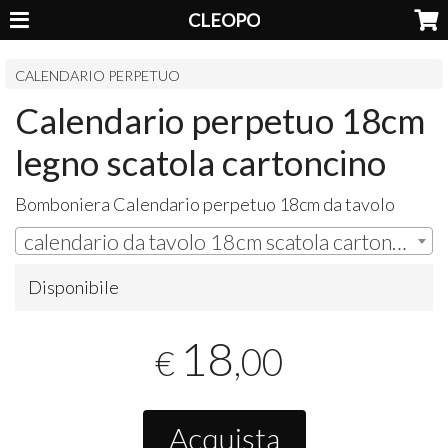
CLEOPO
CALENDARIO PERPETUO
Calendario perpetuo 18cm
legno scatola cartoncino
Bomboniera Calendario perpetuo 18cm da tavolo
calendario da tavolo 18cm scatola cartoncino con nastri senza confetti (#SC800116) | € 18,00
Disponibile
18
,00
€
Acquista