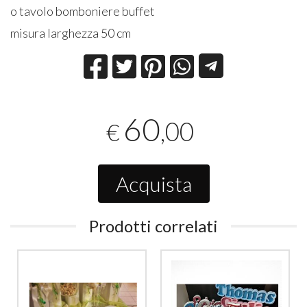
o tavolo bomboniere buffet
misura larghezza 50 cm
60
,00
€
Acquista
Prodotti correlati