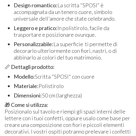
Design romantico:
La scritta "SPOSI" è
accompagnata da un tenero cuore, simbolo
universale dell'amore che state celebrando.
Leggero e pratico:
In polistirolo, facile da
trasportare e posizionare ovunque.
Personalizzabile:
La superficie ti permette di
decorarlo ulteriormente con fiori, nastri, o di
abbinarlo ai colori del tuo matrimonio.
📏 Dettagli prodotto:
Modello:
Scritta "SPOSI" con cuore
Materiale:
Polistirolo
Dimensioni:
50 cm (larghezza)
🎁 Come si utilizza:
Posizionalo sul tavolo e riempi gli spazi interni delle
lettere con i tuoi confetti, oppure usalo come base per
creare una composizione con fiori e piccoli elementi
decorativi. I vostri ospiti potranno prelevare i confetti