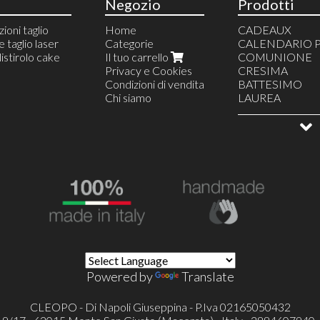
Negozio
Prodotti
zioni taglio
Home
CADEAUX
 taglio laser
Categorie
CALENDARIO 
istirolo cake
Il tuo carrello
COMUNIONE
Privacy e Cookies
CRESIMA
Condizioni di vendita
BATTESIMO
Chi siamo
LAUREA
COMPLEANN
TOPPER
DECORAZIONI
TORTE SCENO
CAKE DESIGN
ALLESTIMENTI
PARTY A TEMA
MATRIMONIO
ARTICOLI FEST
Powered by
Translate
CLEOPO - Di Napoli Giuseppina - P.Iva 02165050432