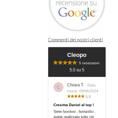
Commenti dei nostri clienti
Cleopo
5 recensioni
5.0 su 5
Chiara T.
· Data
C
nozze: 09/06/2024
5.0
Cresima Daniel al top !
Siete favolosi , fantastici ,
avete realizzato tutto ciò