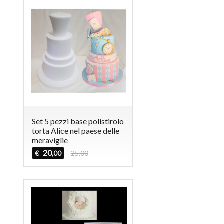
Set 5 pezzi base polistirolo
torta Alice nel paese delle
meraviglie
20
€
25,00
,00