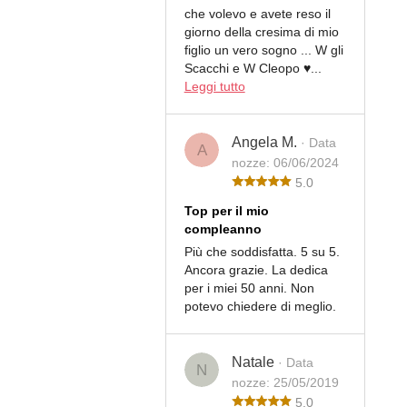
che volevo e avete reso il
giorno della cresima di mio
figlio un vero sogno ... W gli
Scacchi e W Cleopo ♥️...
Leggi tutto
Angela M.
· Data
A
nozze: 06/06/2024
5.0
Top per il mio
compleanno
Più che soddisfatta. 5 su 5.
Ancora grazie. La dedica
per i miei 50 anni. Non
potevo chiedere di meglio.
Natale
· Data
N
nozze: 25/05/2019
5.0