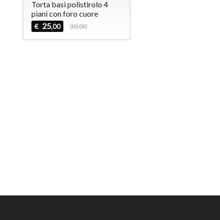
Torta basi polistirolo 4
piani con foro cuore
25
€
30,00
,00