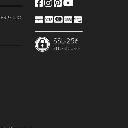
PERPETUO
SSL-256
O
SITO SICURO
 TORTE
GRAFICHE
 EVENTI
E