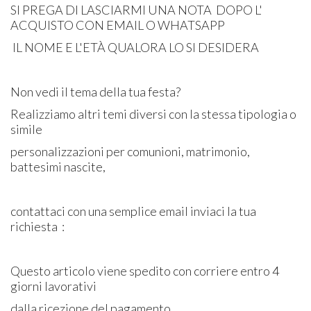
SI PREGA DI LASCIARMI UNA NOTA DOPO L'
ACQUISTO CON EMAIL O WHATSAPP
IL NOME E L'ETÀ QUALORA LO SI DESIDERA
Non vedi il tema della tua festa?
Realizziamo altri temi diversi con la stessa tipologia o
simile
personalizzazioni per comunioni, matrimonio,
battesimi nascite,
contattaci con una semplice email inviaci la tua
richiesta :
Questo articolo viene spedito con corriere entro 4
giorni lavorativi
dalla ricezione del pagamento.